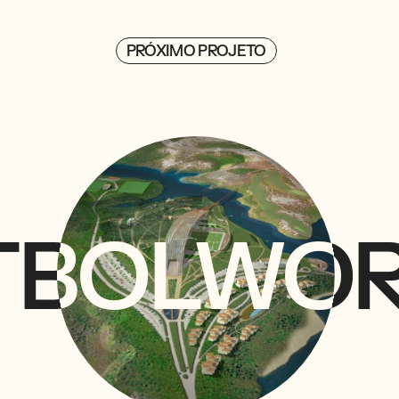
PRÓXIMO PROJETO
TBOLWO
TBOLWO