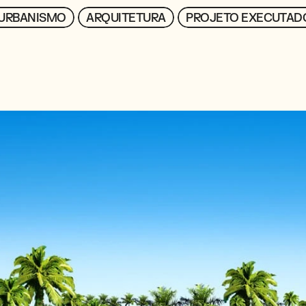
URBANISMO
URBANISMO
ARQUITETURA
ARQUITETURA
PROJETO EXECUTAD
PROJETO EXECUTAD