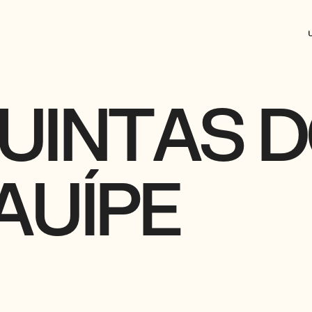
U
I
N
T
A
S
D
A
U
Í
P
E