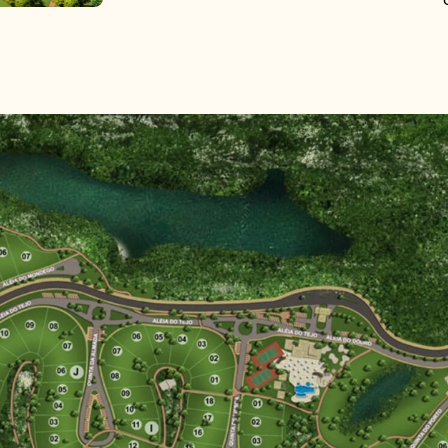
SO
PR