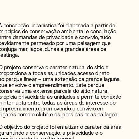
A concepção urbanística foi elaborada a partir de
princípios de conservação ambiental e conciliação
entre demandas de privacidade e convívio, tudo
devidamente permeado por uma paisagem que
conjuga mar, lagoa, dunas e grandes áreas de
restinga.
O projeto conserva o caráter natural do sítio e
proporciona a todas as unidades acesso direto
ao parque linear – uma extensão da grande laguna
que envolve o empreendimento. Este parque
conserva uma extensa parcela do sítio natural,
propicia privacidade às unidades e permite conexão
ininterrupta entre todas as áreas de interesse do
empreendimento, promovendo o convívio em
lugares como o clube e os piers nas orlas da lagoa.
O objetivo do projeto foi enfatizar o caráter da área,
garantindo a conservação, a privacidade e o
convívio neste belo sítio tropical.