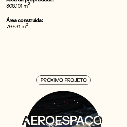
²
308.101 m
Área construída:
²
79.631 m
PRÓXIMO PROJETO
AEROESPAÇO
AEROESPAÇO