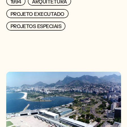
1994
1994
ARQUITETURA
ARQUITETURA
PROJETOS
PROJETO EXECUTADO
PROJETO EXECUTADO
PROJETOS ESPECIAIS
PROJETOS ESPECIAIS
CONTATO