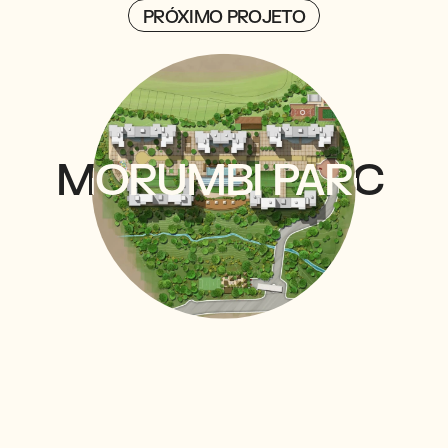
PRÓXIMO PROJETO
MORUMBI
MORUMBI
PARC
PARC