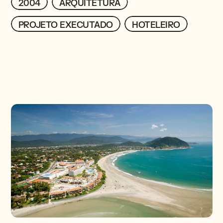
2004
2004
ARQUITETURA
ARQUITETURA
PROJETOS
PROJETO EXECUTADO
PROJETO EXECUTADO
HOTELEIRO
HOTELEIRO
CONTATO