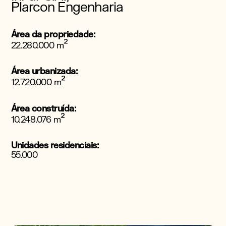
Plarcon Engenharia
Área da propriedade:
²
22.280.000 m
Área urbanizada:
²
12.720.000 m
Área construída:
²
10.248.076 m
Unidades residenciais:
55.000