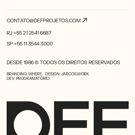
CONTATO@DEFPROJETOS.COM
RJ +55 21 2541 6687
SP +55 11 3544 3000
DESDE 1986 © TODOS OS DIREITOS RESERVADOS
BRANDING: WHERE.
DESIGN: JARCOS.WORK
DEV: PROGRAMATÓRIO
Este site usa cookies para fornecer a funcionalidade
necessária do site, melhorar sua experiência e analisar
nosso tráfego. Ao usar nosso site, você concorda com
CONTATO@DEFPROJETOS.COM
nossa
Política de Privacidade
e uso de cookies.