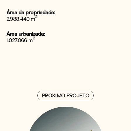
Área da propriedade:
²
2.988.440 m
Área urbanizada:
²
1.027.066 m
PRÓXIMO PROJETO