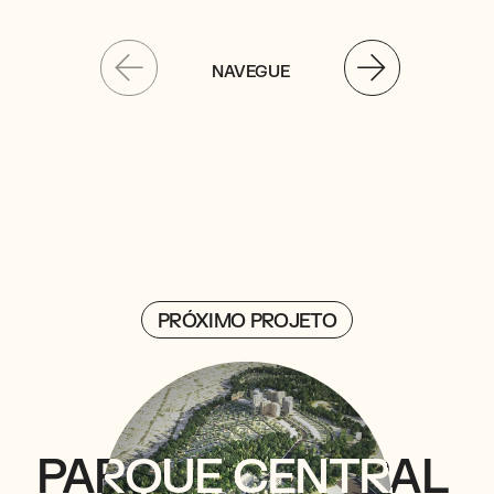
NAVEGUE
PRÓXIMO PROJETO
PARQUE
PARQUE
CENTRAL
CENTRAL