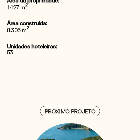
Área da propriedade:
²
1.427 m
Área construída:
²
8.305 m
Unidades hoteleiras:
53
PRÓXIMO PROJETO