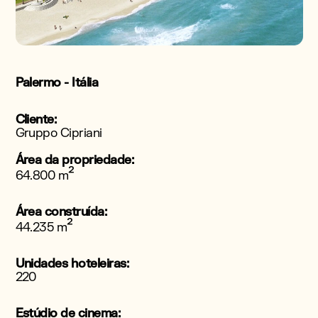
Palermo - Itália
Cliente:
Gruppo Cipriani
Área da propriedade:
²
64.800 m
Área construída:
²
44.235 m
Unidades hoteleiras:
220
Estúdio de cinema: