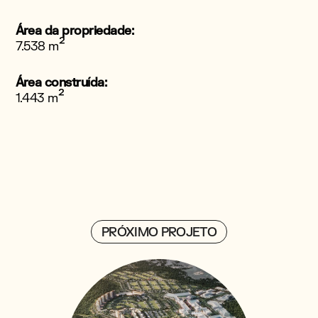
Área da propriedade:
²
7.538 m
Área construída:
²
1.443 m
PRÓXIMO PROJETO